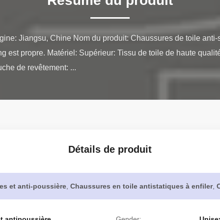
Résumé du produit
igine: Jiangsu, Chine Nom du produit: Chaussures de toile anti-st
t propre. Matériel: Supérieur: Tissu de toile de haute qualité
che de revêtement: ...
Détails de produit
es et anti-poussière
,
Chaussures en toile antistatiques à enfiler
,
C
et antipoussière
Gender:
Unise