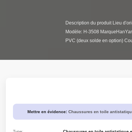
Description du produit Lieu d'or
Modèle: H-3508 MarqueHanYang es
PVC (deux solde en option) Cou
Mettre en évidence:
Chaussures en toile antistatiqu
Type:
Chaussures en toile antistatique 