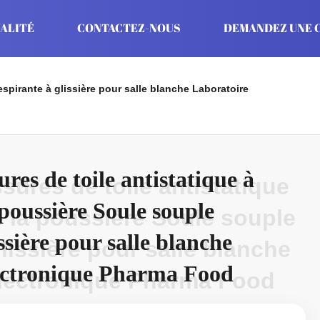
ALITÉ
CONTACTEZ-NOUS
DEMANDEZ UNE C
spirante à glissière pour salle blanche Laboratoire
es de toile antistatique à
ures de toile antistatique
 poussière Soule souple
e la poussière Soule souple
ssière pour salle blanche
glissière pour salle blanche
ectronique Pharma Food
électronique Pharma Food