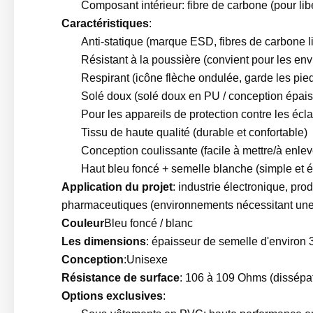
Composant intérieur: fibre de carbone (pour li
Caractéristiques
:
Anti-statique (marque ESD, fibres de carbone l
Résistant à la poussière (convient pour les en
Respirant (icône flèche ondulée, garde les pie
Solé doux (solé doux en PU / conception épaissi
Pour les appareils de protection contre les écl
Tissu de haute qualité (durable et confortable)
Conception coulissante (facile à mettre/à enlev
Haut bleu foncé + semelle blanche (simple et él
Application du projet
: industrie électronique, pro
pharmaceutiques (environnements nécessitant une p
Couleur
Bleu foncé / blanc
Les dimensions
: épaisseur de semelle d'environ 
Conception
:
Unisexe
Résistance de surface
: 106 à 109 Ohms (dissépati
Options exclusives
: