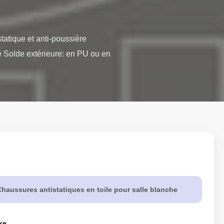
atique et anti-poussière 
 Solde extérieure: en PU ou en 
haussures antistatiques en toile pour salle blanche
xe