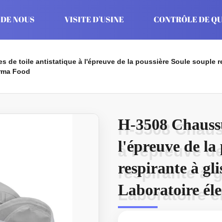
 DE NOUS
VISITE D'USINE
CONTRÔLE DE QU
 de toile antistatique à l'épreuve de la poussière Soule souple re
arma Food
H-3508 Chaussur
H-3508 Chauss
l'épreuve de la
à l'épreuve d
respirante à gli
respirante à 
Laboratoire él
Laboratoire 