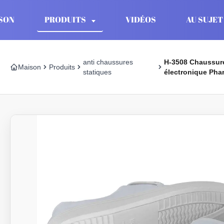
SON
PRODUITS
VIDÉOS
AU SUJET
anti chaussures
H-3508 Chaussures
Maison
Produits
statiques
électronique Ph