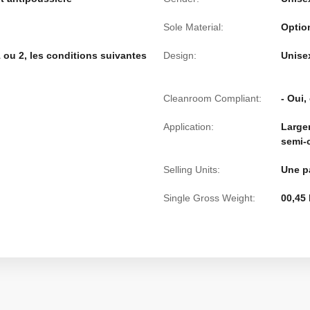
Sole Material:
Optio
1 ou 2, les conditions suivantes
Design:
Unise
Cleanroom Compliant:
- Oui,
Application:
Largem
semi-c
Selling Units:
Une p
Single Gross Weight:
00,45 