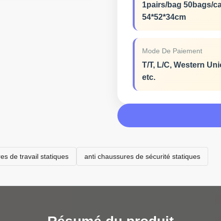
1pairs/bag 50bags/c
54*52*34cm
Mode De Paiement
T/T, L/C, Western Uni
etc.
es de travail statiques
anti chaussures de sécurité statiques