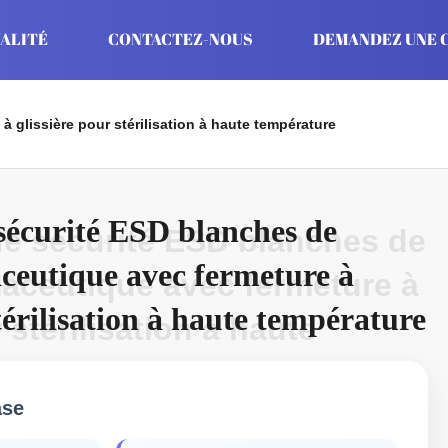
ALITÉ
CONTACTEZ-NOUS
DEMANDEZ UNE C
glissière pour stérilisation à haute température
sécurité ESD blanches de
e sécurité ESD blanches de
ceutique avec fermeture à
aceutique avec fermeture à
stérilisation à haute température
 stérilisation à haute
ase