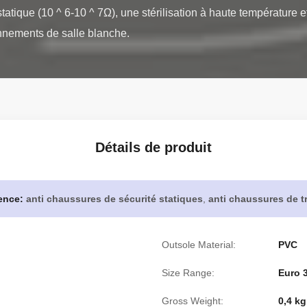
tatique (10 ^ 6-10 ^ 7Ω), une stérilisation à haute température et
onnements de salle blanche.
Détails de produit
ence:
anti chaussures de sécurité statiques
,
anti chaussures de tr
Outsole Material:
PVC
Size Range:
Euro 3
Gross Weight:
0,4 kg