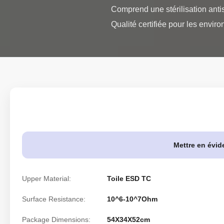
Comprend une stérilisation antis
Qualité certifiée pour les envir
Mettre en évid
Upper Material:
Toile ESD TC
Surface Resistance:
10^6-10^7Ohm
Package Dimensions:
54X34X52cm