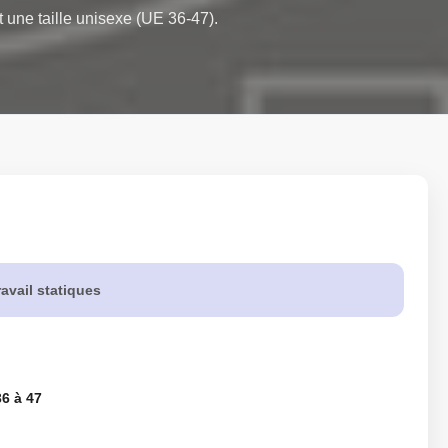
 une taille unisexe (UE 36-47). 
avail statiques
6 à 47