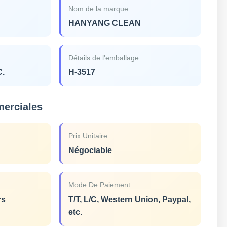
Nom de la marque
HANYANG CLEAN
Détails de l'emballage
C.
H-3517
merciales
Prix Unitaire
Négociable
Mode De Paiement
rs
T/T, L/C, Western Union, Paypal,
etc.