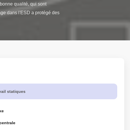
onne qualité, qui sont 
ge dans l'ESD a protégé des 
ail statiques
xe
centrale