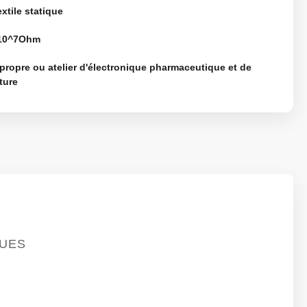
extile statique
-10^7Ohm
propre ou atelier d'électronique pharmaceutique et de
ture
QUES