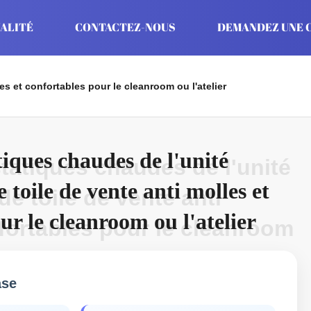
ALITÉ
CONTACTEZ-NOUS
DEMANDEZ UNE C
s et confortables pour le cleanroom ou l'atelier
iques chaudes de l'unité
atiques chaudes de l'unité
 toile de vente anti molles et
de toile de vente anti
ur le cleanroom ou l'atelier
fortables pour le cleanroom
ase