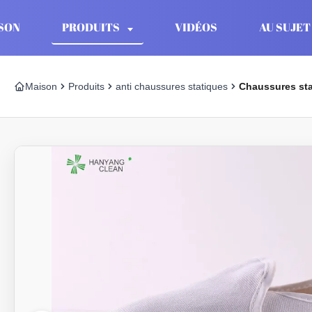
SON
PRODUITS
VIDÉOS
AU SUJET
Maison
Produits
anti chaussures statiques
Chaussures stat