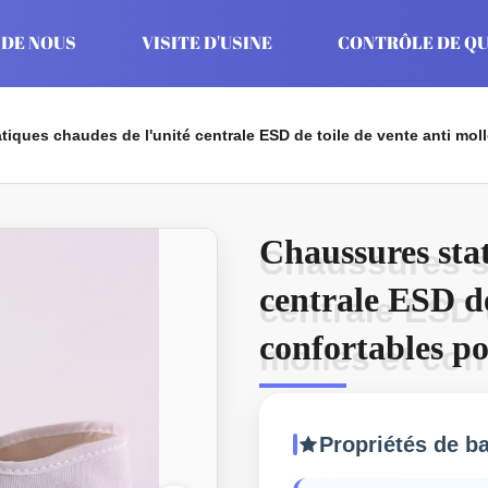
 DE NOUS
VISITE D'USINE
CONTRÔLE DE QU
iques chaudes de l'unité centrale ESD de toile de vente anti molle
Chaussures stat
Chaussures st
centrale ESD de
centrale ESD 
confortables po
molles et con
ou l'atelier
Propriétés de b