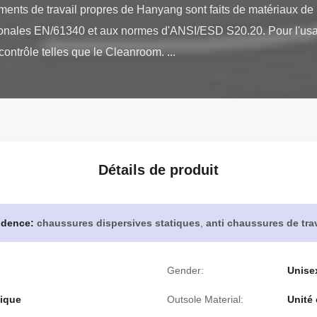
ments de travail propres de Hanyang sont faits de matériaux de b
onales EN/61340 et aux normes d'ANSI/ESD S20.20. Pour l'usa
ontrôle telles que le Cleanroom. ...
Détails de produit
idence:
chaussures dispersives statiques
,
anti chaussures de trav
Gender:
Unise
nique
Outsole Material:
Unité 