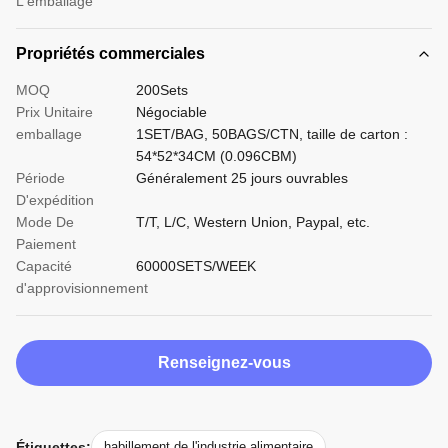
L'emballage
Propriétés commerciales
MOQ
200Sets
Prix Unitaire
Négociable
emballage
1SET/BAG, 50BAGS/CTN, taille de carton :
54*52*34CM (0.096CBM)
Période
Généralement 25 jours ouvrables
D'expédition
Mode De
T/T, L/C, Western Union, Paypal, etc.
Paiement
Capacité
60000SETS/WEEK
d'approvisionnement
Renseignez-vous
Étiquettes:
habillement de l'industrie alimentaire