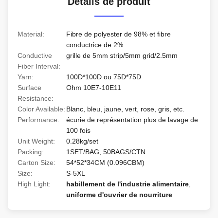
Détails de produit
Material:
Fibre de polyester de 98% et fibre
conductrice de 2%
Conductive
grille de 5mm strip/5mm grid/2.5mm
Fiber Interval:
Yarn:
100D*100D ou 75D*75D
Surface
Ohm 10E7-10E11
Resistance:
Color Available:
Blanc, bleu, jaune, vert, rose, gris, etc.
Performance:
écurie de représentation plus de lavage de
100 fois
Unit Weight:
0.28kg/set
Packing:
1SET/BAG, 50BAGS/CTN
Carton Size:
54*52*34CM (0.096CBM)
Size:
S-5XL
High Light:
habillement de l'industrie alimentaire
,
uniforme d'ouvrier de nourriture