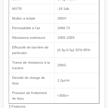
MVTR
-18.1db
Mullen a éclaté
280/V
Perméabilité à l'air
1MM.73
Résistance extérieure
10E6-10E9
Efficacité de barrière de
(0.3μ-0.5μ) 92%-95%
particules
Trame de résistance à la
20KG
traction
Densité de charge de
1.2μc/m
tissu
Pression de frottement
<300v>
de tissu
3.Features :