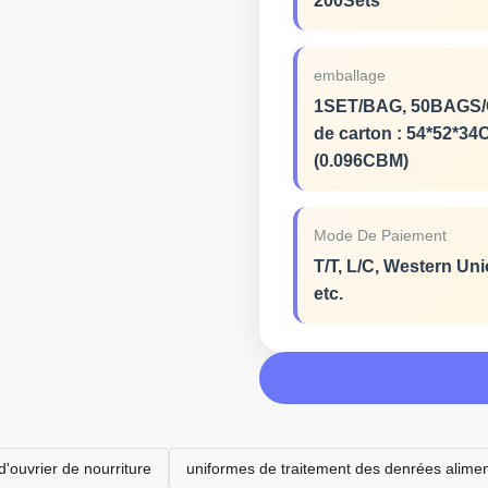
200Sets
emballage
1SET/BAG, 50BAGS/CT
de carton : 54*52*34
(0.096CBM)
Mode De Paiement
T/T, L/C, Western Uni
etc.
d'ouvrier de nourriture
uniformes de traitement des denrées alimen