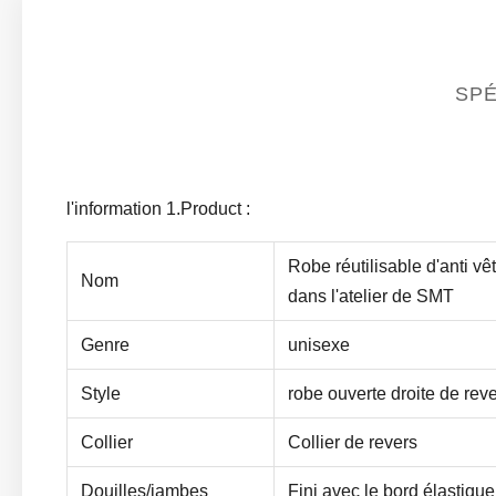
SPÉ
l'information 1.Product :
Robe réutilisable d'anti v
Nom
dans l'atelier de SMT
Genre
unisexe
Style
robe ouverte droite de rev
Collier
Collier de revers
Douilles/jambes
Fini avec le bord élastique