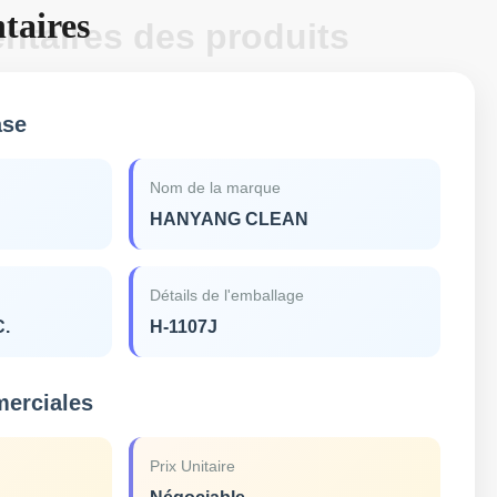
taires
ntaires des produits
ase
Nom de la marque
HANYANG CLEAN
Détails de l'emballage
C.
H-1107J
merciales
Prix Unitaire