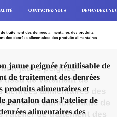
ALITÉ
CONTACTEZ-NOUS
DEMANDEZ UNE C
 de traitement des denrées alimentaires des produits
ment des denrées alimentaires des produits alimentaires
n jaune peignée réutilisable de
chon jaune peignée
nt de traitement des denrées
de tissu de vêtement de
s produits alimentaires et
s denrées alimentaires des
e pantalon dans l'atelier de
entaires et durable blanc de
denrées alimentaires des
 l'atelier de traitement des