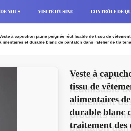
 DE NOUS
VISITE D'USINE
CONTRÔLE DE QU
Veste à capuchon jaune peignée réutilisable de tissu de vêtement
alimentaires et durable blanc de pantalon dans l'atelier de traite
Veste à capucho
Veste à capu
tissu de vêteme
réutilisable 
alimentaires de
traitement de
durable blanc d
produits alim
traitement des 
pantalon dans