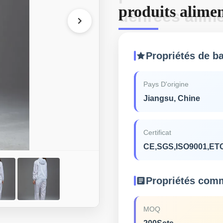
produits alimen
denrées alime
alimentaires
Propriétés de b
Pays D'origine
Jiangsu, Chine
Certificat
CE,SGS,ISO9001,ET
Propriétés com
MOQ