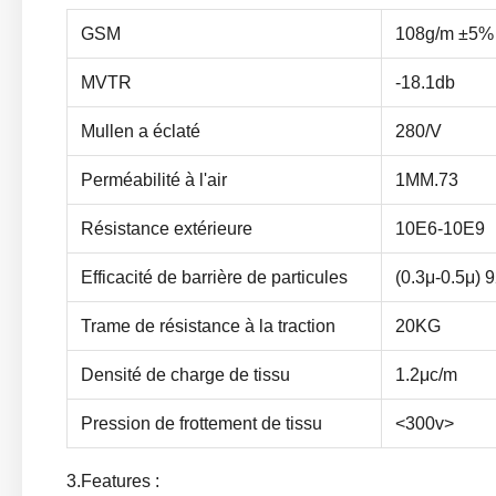
GSM
108g/m ±5%
MVTR
-18.1db
Mullen a éclaté
280/V
Perméabilité à l'air
1MM.73
Résistance extérieure
10E6-10E9
Efficacité de barrière de particules
(0.3μ-0.5μ)
Trame de résistance à la traction
20KG
Densité de charge de tissu
1.2μc/m
Pression de frottement de tissu
<300v>
3.Features :