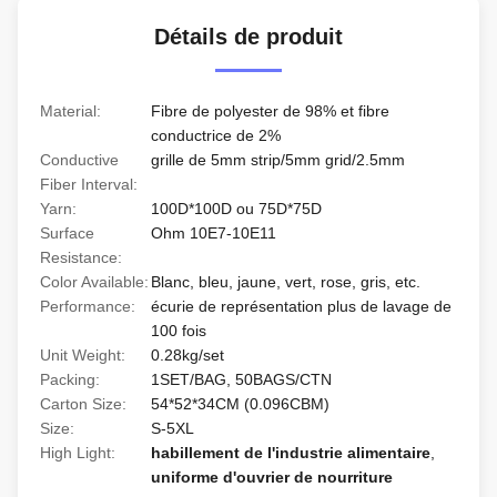
Détails de produit
Material:
Fibre de polyester de 98% et fibre
conductrice de 2%
Conductive
grille de 5mm strip/5mm grid/2.5mm
Fiber Interval:
Yarn:
100D*100D ou 75D*75D
Surface
Ohm 10E7-10E11
Resistance:
Color Available:
Blanc, bleu, jaune, vert, rose, gris, etc.
Performance:
écurie de représentation plus de lavage de
100 fois
Unit Weight:
0.28kg/set
Packing:
1SET/BAG, 50BAGS/CTN
Carton Size:
54*52*34CM (0.096CBM)
Size:
S-5XL
High Light:
habillement de l'industrie alimentaire
,
uniforme d'ouvrier de nourriture