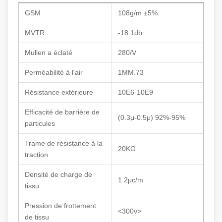
GSM
108g/m ±5%
MVTR
-18.1db
Mullen a éclaté
280/V
Perméabilité à l'air
1MM.73
Résistance extérieure
10E6-10E9
Efficacité de barrière de
(0.3μ-0.5μ) 92%-95%
particules
Trame de résistance à la
20KG
traction
Densité de charge de
1.2μc/m
tissu
Pression de frottement
<300v>
de tissu