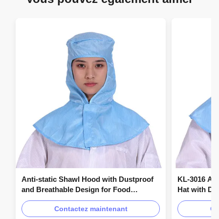
Anti-static Shawl Hood with Dustproof
KL-3016 Ant
and Breathable Design for Food
Hat with Du
Processing and Cleanroom Use
Protection 
Contactez maintenant
Co
Pharmaceut