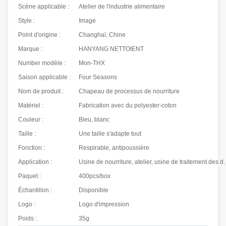
Scène applicable :
Atelier de l'industrie alimentaire
Style :
Image
Point d'origine :
Changhaï, Chine
Marque :
HANYANG NETTOIENT
Number modèle :
Mon-THX
Saison applicable :
Four Seasons
Nom de produit :
Chapeau de processus de nourriture
Matériel :
Fabrication avec du polyester-coton
Couleur :
Bleu, blanc
Taille :
Une taille s'adapte tout
Fonction :
Respirable, antipoussière
Application :
Usine de nourriture, atelier, usine de traite
Paquet :
400pcs/box
Échantillon :
Disponible
Logo :
Logo d'impression
Poids :
35g