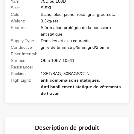
Yarn:
75D ou 100D
Size:
S-5XL
Color:
Blanc, bleu, jaune, rose, gris, green.etc
Weight:
0.3kg/set
Feature:
Stérilisation protégée de la poussière
antistatique
Supply Type:
Dans les articles courants
Conductive
grille de 5mm strip/5mm grid/2.5mm
Fiber Interval:
Surface
Ohm 10E7-10E11
Resistance:
Packing:
1SET/BAG, 50BAGS/CTN
High Light:
anti combinaisons statiques
,
Anti habillement statique de vêtements
de travail
Description de produit