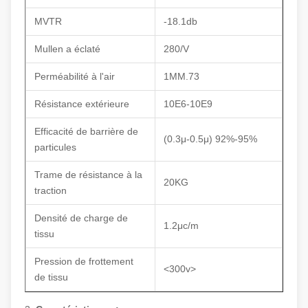
MVTR
-18.1db
Mullen a éclaté
280/V
Perméabilité à l'air
1MM.73
Résistance extérieure
10E6-10E9
Efficacité de barrière de
(0.3μ-0.5μ) 92%-95%
particules
Trame de résistance à la
20KG
traction
Densité de charge de
1.2μc/m
tissu
Pression de frottement
<300v>
de tissu