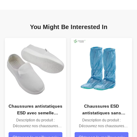
You Might Be Interested In
Chaussures antistatiques
Chaussures ESD
ESD avec semelle
antistatiques sans
extérieure en caoutchouc
lingots avec confort anti-
Description du produit :
Description du produit :
Découvrez nos chaussures
antidérapante,
Découvrez nos chaussures
fatigue et semelle en
antistatiques haut de gamme,
antistatiques ESD haut de
conception lavable et
caoutchouc antidérapant