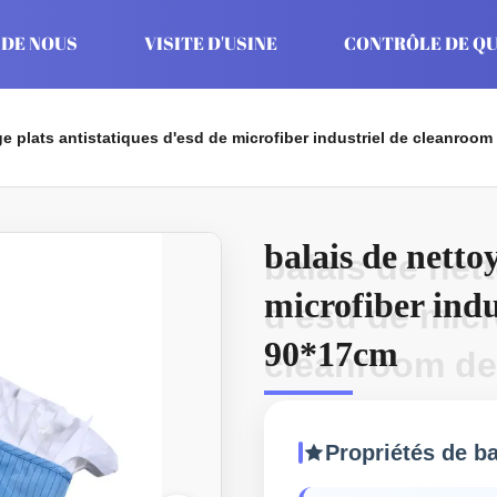
 DE NOUS
VISITE D'USINE
CONTRÔLE DE QU
ge plats antistatiques d'esd de microfiber industriel de cleanroo
balais de netto
balais de net
microfiber indu
d'esd de micr
90*17cm
cleanroom de
Propriétés de b