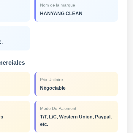
Nom de la marque
HANYANG CLEAN
C.
merciales
Prix Unitaire
Négociable
Mode De Paiement
rs
T/T, L/C, Western Union, Paypal,
etc.