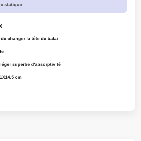
re statique
m)
 de changer la tête de balai
le
léger superbe d'absorptivité
1X14.5 cm