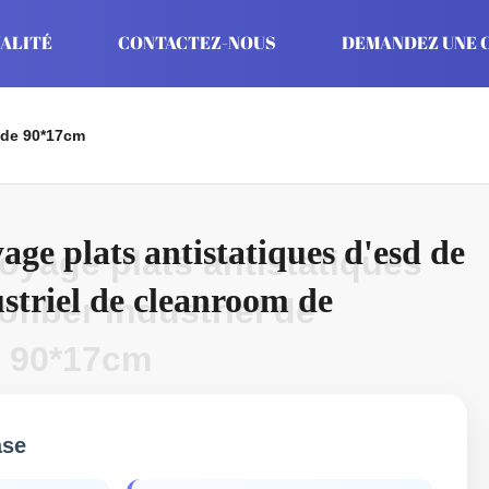
ALITÉ
CONTACTEZ-NOUS
DEMANDEZ UNE C
m de 90*17cm
yage plats antistatiques d'esd de
toyage plats antistatiques
striel de cleanroom de
ofiber industriel de
 90*17cm
ase