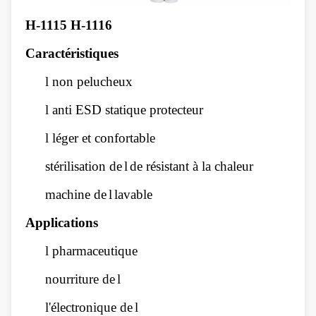
H-1115 H-1116
Caractéristiques
l
non pelucheux
l
anti ESD statique protecteur
l
léger et confortable
stérilisation de
l
de résistant à la chaleur
machine de
l
lavable
Applications
l
pharmaceutique
nourriture de
l
l'électronique de
l