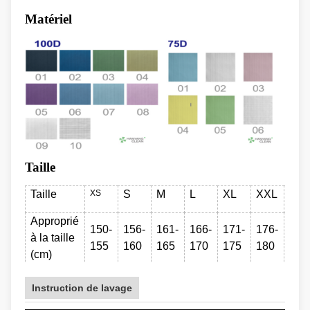
Matériel
Taille
Taille
XS
S
M
L
XL
XXL
XX
Approprié
150-
156-
161-
166-
171-
176-
181
à la taille
155
160
165
170
175
180
185
(cm)
Instruction de lavage