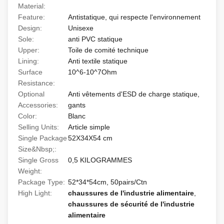
Material:
Feature:
Antistatique, qui respecte l'environnement
Design:
Unisexe
Sole:
anti PVC statique
Upper:
Toile de comité technique
Lining:
Anti textile statique
Surface
10^6-10^7Ohm
Resistance:
Optional
Anti vêtements d'ESD de charge statique,
Accessories:
gants
Color:
Blanc
Selling Units:
Article simple
Single Package
52X34X54 cm
Size&Nbsp;:
Single Gross
0,5 KILOGRAMMES
Weight:
Package Type:
52*34*54cm, 50pairs/Ctn
High Light:
chaussures de l'industrie alimentaire
,
chaussures de sécurité de l'industrie
alimentaire