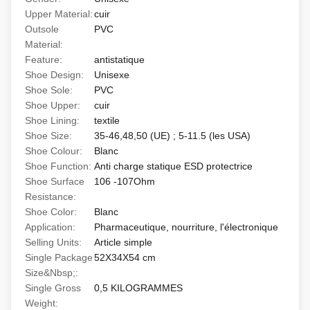
Upper Material:
cuir
Outsole
PVC
Material:
Feature:
antistatique
Shoe Design:
Unisexe
Shoe Sole:
PVC
Shoe Upper:
cuir
Shoe Lining:
textile
Shoe Size:
35-46,48,50 (UE) ; 5-11.5 (les USA)
Shoe Colour:
Blanc
Shoe Function:
Anti charge statique ESD protectrice
Shoe Surface
106 -107Ohm
Resistance:
Shoe Color:
Blanc
Application:
Pharmaceutique, nourriture, l'électronique
Selling Units:
Article simple
Single Package
52X34X54 cm
Size&Nbsp;:
Single Gross
0,5 KILOGRAMMES
Weight: