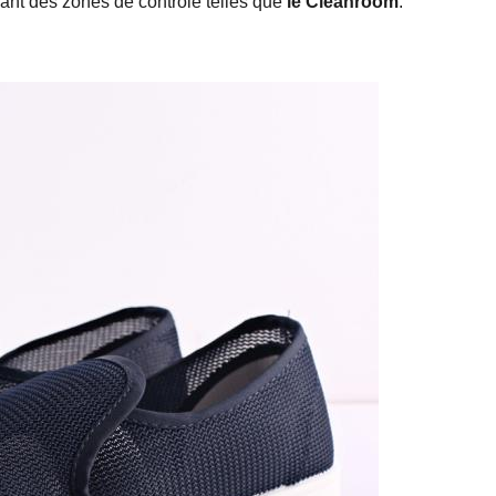
ant des zones de contrôle telles que
le Cleanroom
.