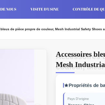
 DE NOUS
VISITE D'USINE
CONTRÔLE DE QU
bleus de pièce propre de couleur, Mesh Industrial Safety Shoes a
Accessoires ble
Accessoires b
Mesh Industrial
couleur, Mesh
antistatique
Propriétés de b
Pays D'origine