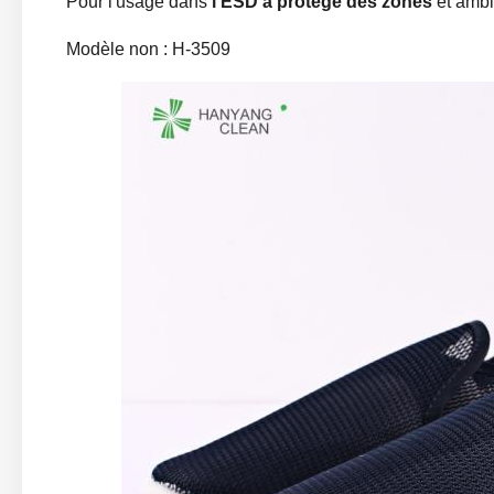
Pour l'usage dans
l'ESD a protégé des zones
et ambi
Modèle non : H-3509