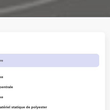
re
xe
centrale
xe
atériel statique de polyester