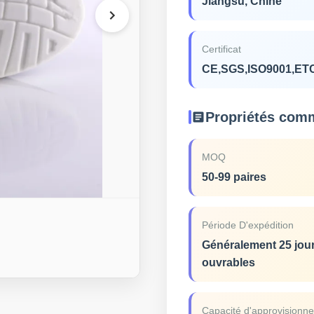
Jiangsu, Chine
Certificat
CE,SGS,ISO9001,ET
Propriétés com
MOQ
50-99 paires
Période D'expédition
Généralement 25 jou
ouvrables
Capacité d'approvisionn