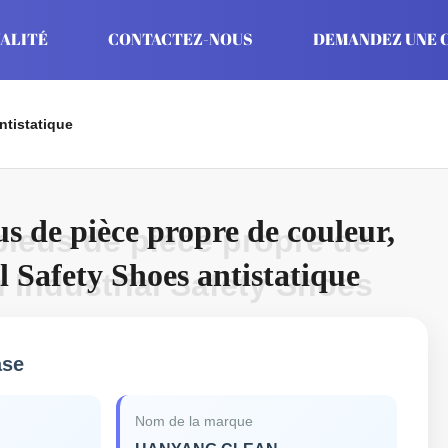
ALITÉ
CONTACTEZ-NOUS
DEMANDEZ UNE C
ntistatique
us de pièce propre de couleur,
leus de pièce propre de
 Safety Shoes antistatique
 Industrial Safety Shoes
ase
Nom de la marque