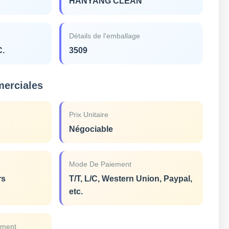
HANYANG CLEAN
Détails de l'emballage
C.
3509
merciales
Prix Unitaire
Négociable
Mode De Paiement
rs
T/T, L/C, Western Union, Paypal,
etc.
ement