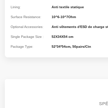
Lining:
Anti textile statique
Surface Resistance:
10^6-10^7Ohm
Optional Accessories:
Anti vêtements d'ESD de charge st
Single Package Size :
52X34X54 cm
Package Type:
52*34*54cm, 50pairs/Ctn
SPÉ