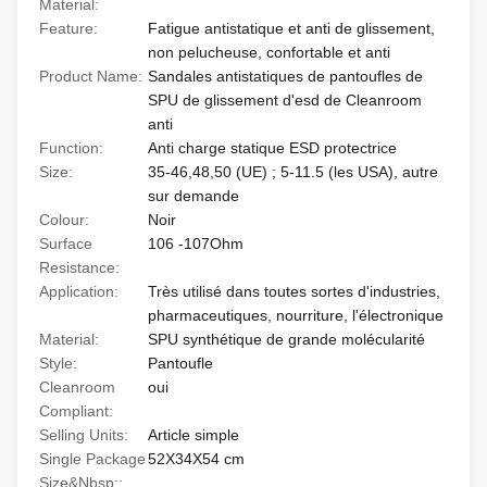
Material:
Feature:
Fatigue antistatique et anti de glissement,
non pelucheuse, confortable et anti
Product Name:
Sandales antistatiques de pantoufles de
SPU de glissement d'esd de Cleanroom
anti
Function:
Anti charge statique ESD protectrice
Size:
35-46,48,50 (UE) ; 5-11.5 (les USA), autre
sur demande
Colour:
Noir
Surface
106 -107Ohm
Resistance:
Application:
Très utilisé dans toutes sortes d'industries,
pharmaceutiques, nourriture, l'électronique
Material:
SPU synthétique de grande molécularité
Style:
Pantoufle
Cleanroom
oui
Compliant:
Selling Units:
Article simple
Single Package
52X34X54 cm
Size&Nbsp;: