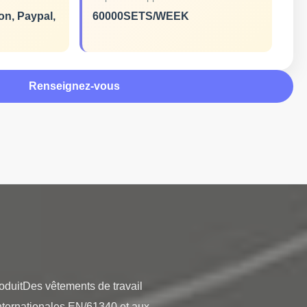
on, Paypal,
60000SETS/WEEK
Renseignez-vous
uitDes vêtements de travail 
nternationales EN/61340 et aux 