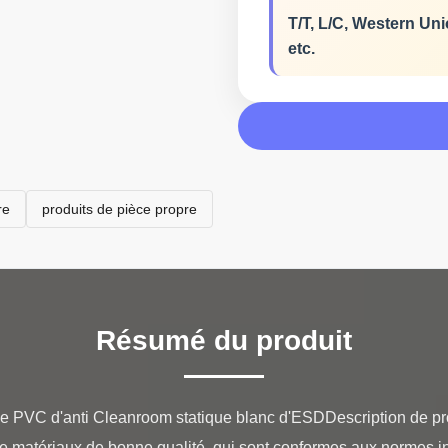
T/T, L/C, Western Uni
etc.
re
produits de pièce propre
Résumé du produit
PVC d'anti Cleanroom statique blanc d'ESDDescription de prod
e matériaux de bonne qualité, qui sont conformes aux normes i