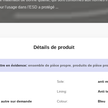
 l'usage dans l'ESD a protégé ...
Détails de produit
tre en évidence:
ensemble de pièce propre
,
produits de pièce pr
Sole:
anti m
Lining:
Anti t
), autre sur demande
Colour:
Bleu