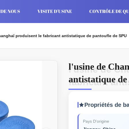
 DE NOUS
VISITE D'USINE
CONTRÔLE DE QU
hanghaï produisent le fabricant antistatique de pantoufle de SPU
l'usine de Chan
l'usine de Ch
antistatique d
fabricant ant
SPU
Propriétés de b
Pays D'origine