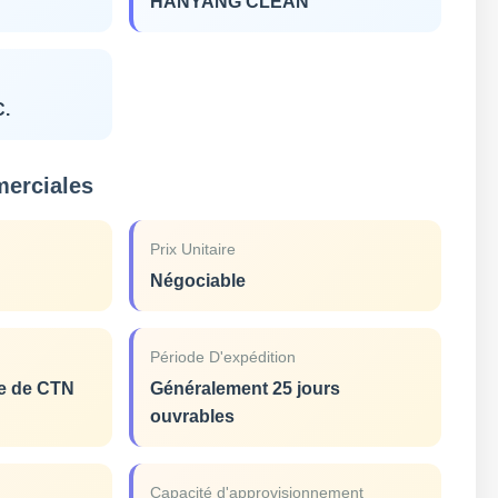
HANYANG CLEAN
C.
merciales
Prix Unitaire
Négociable
Période D'expédition
ue de CTN
Généralement 25 jours
ouvrables
Capacité d'approvisionnement