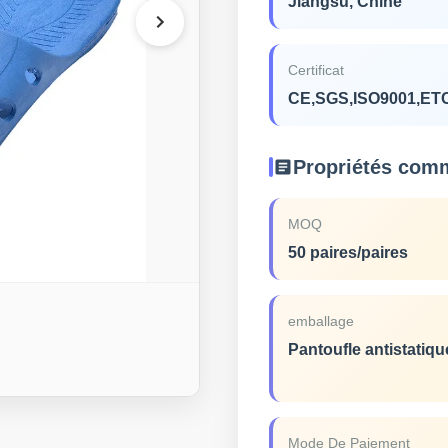
Jiangsu, Chine
Certificat
CE,SGS,ISO9001,ET
Propriétés com
MOQ
50 paires/paires
emballage
Pantoufle antistatiq
Mode De Paiement