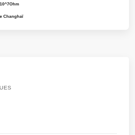
-10^7Ohm
de Changhaï
QUES