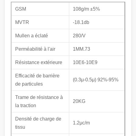
GSM
108g/m ±5%
MVTR
-18.1db
Mullen a éclaté
280/V
Perméabilité à l'air
1MM.73
Résistance extérieure
10E6-10E9
Efficacité de barrière
(0.3μ-0.5μ) 92%-95%
de particules
Trame de résistance à
20KG
la traction
Densité de charge de
1.2μc/m
tissu