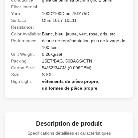
Conductive
grille de 5mm strip/5mm grid/2.5mm
Fiber Interval:
Yarn:
100D*100D ou 75D*75D
Surface
Ohm 10E7-10E11
Resistance:
Color Available:
Blanc, bleu, jaune, vert, rose, gris, etc.
Performance:
écurie de représentation plus de lavage de
100 fois
Unit Weight:
0.28kg/set
Packing:
1SET/BAG, 50BAGS/CTN
Carton Size:
54*52*34CM (0.096CBM)
Size:
S-5XL
High Light:
vêtements de pièce propre
,
uniformes de pièce propre
Description de produit
Spécifications détaillées et caractéristiques