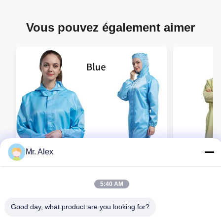
Vous pouvez également aimer
Mr. Alex
5:40 AM
Good day, what product are you looking for?
Couverture de salle blanche ESD
Vêtements d
réutilisable avec fibres conductrices de
logo personn