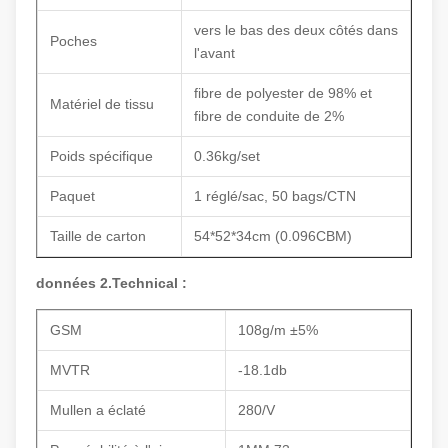
vers le bas des deux côtés dans
Poches
l'avant
fibre de polyester de 98% et
Matériel de tissu
fibre de conduite de 2%
Poids spécifique
0.36kg/set
Paquet
1 réglé/sac, 50 bags/CTN
Taille de carton
54*52*34cm (0.096CBM)
données 2.Technical :
GSM
108g/m ±5%
MVTR
-18.1db
Mullen a éclaté
280/V