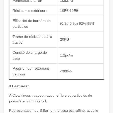
Perméabilité à l'air
1MM.73
Résistance extérieure
10E6-10E9
Efficacité de barrière de
(0.3μ-0.5μ) 92%-95%
particules
Trame de résistance à la
20KG
traction
Densité de charge de
1.2μc/m
tissu
Pression de frottement
<300v>
de tissu
3.Features :
A.Cleanliness : vapeur, aucune fibre et particules de
poussière n'ont pas fait.
Représentation de B.Barrier : le tissu est raffiné, avec le