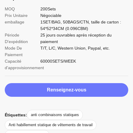
MOQ
200Sets
Prix Unitaire
Négociable
emballage
1SET/BAG, 50BAGS/CTN, taille de carton :
54*52*34CM (0.096CBM)
Période
25 jours ouvrables après réception du
D'expédition
paiement
Mode De
T/T, L/C, Western Union, Paypal, etc.
Paiement
Capacité
60000SETS/WEEK
d'approvisionnement
Renseignez-vous
Étiquettes:
anti combinaisons statiques
Anti habillement statique de vêtements de travail