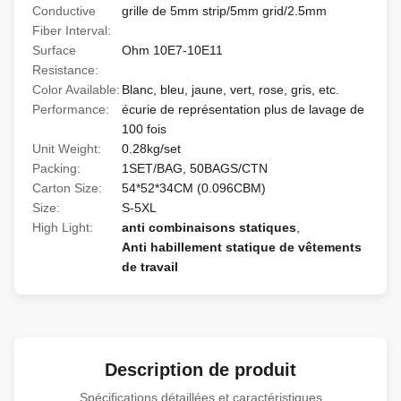
Conductive
grille de 5mm strip/5mm grid/2.5mm
Fiber Interval:
Surface
Ohm 10E7-10E11
Resistance:
Color Available:
Blanc, bleu, jaune, vert, rose, gris, etc.
Performance:
écurie de représentation plus de lavage de
100 fois
Unit Weight:
0.28kg/set
Packing:
1SET/BAG, 50BAGS/CTN
Carton Size:
54*52*34CM (0.096CBM)
Size:
S-5XL
High Light:
anti combinaisons statiques
,
Anti habillement statique de vêtements
de travail
Description de produit
Spécifications détaillées et caractéristiques